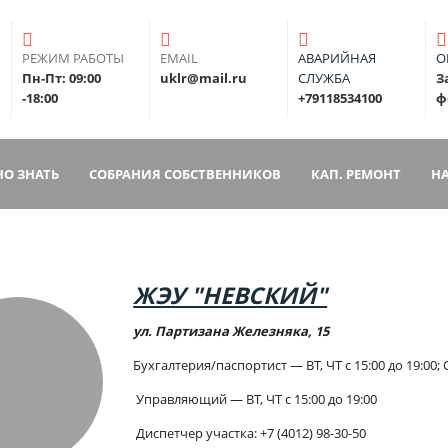
РЕЖИМ РАБОТЫ
EMAIL
АВАРИЙНАЯ
О
Пн-Пт: 09:00
uklr@mail.ru
СЛУЖБА
З
-18:00
+79118534100
ф
О ЗНАТЬ
СОБРАНИЯ СОБСТВЕННИКОВ
КАП. РЕМОНТ
Н
ЖЭУ "НЕВСКИЙ"
ул. Партизана Железняка, 15
Бухгалтерия/паспортист — ВТ, ЧТ с 15:00 до 19:00; С
Управляющий — ВТ, ЧТ с 15:00 до 19:00
Диспетчер участка: +7 (4012) 98-30-50